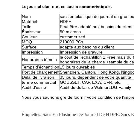
Le journal clair met en sac
la caractéristique :
Nom
sacs en plastique de journal en gros pou
Matériel
HDPE
Taille
Peut être adapté aux besoins du client v
Épaisseur
50 microns
Couleur
customerized
MOQ
210000 PCs
Surface
adapté aux besoins du client
Impression
Impression de gravure
le coût de l'échantillon 1.Free mais du 
Honoraires témoin
honoraires de la charge +sample du cal
Temps d'échantillon
15 jours ouvrables
Port de chargement
Shenzhen, Canton, Hong Kong, Ningbo,
Délai de livraison
35 jours, dépendent de votre quantité
terme commercial
GOUSSET, CAF, EXW, CFR, etc.
Audit d'usine
Audit du dollar de Walmart.DG.Family
Nous vous saurions gré de fournir votre condition de l'impr
Étiquettes:
Sacs En Plastique De Journal De HDPE
,
Sacs E