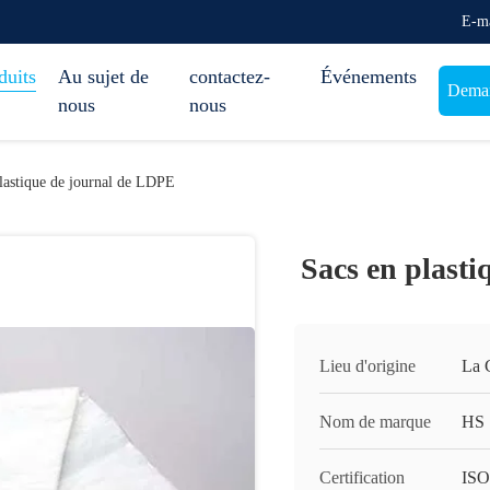
E-ma
duits
Au sujet de
contactez-
Événements
Deman
nous
nous
lastique de journal de LDPE
Sacs en plast
Lieu d'origine
La 
Nom de marque
HS
Certification
ISO