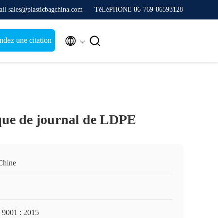
il sales@plasticbagchina.com
TéLéPHONE 86-769-86593128


dez une citation
ique de journal de LDPE
Chine
 9001 : 2015