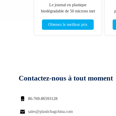
Le journal en plastique
biodégradable de 50 microns met
p
en sac avec l'en-tête de carton
Obtenez le meilleur prix
Contactez-nous à tout moment

86-769-86593128

sales@plasticbagchina.com