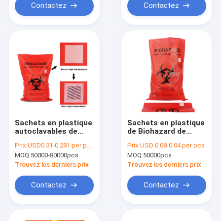
Contactez
Contactez
Sachets en plastique
Sachets en plastique
autoclavables de
de Biohazard de
Biohazard
LDPE de HDPE de pp
Prix:
USD0.31-0.281 per pcs
Prix:
USD 0.08-0.04 per pcs
pour les déchets
MOQ:
50000-80000pcs
MOQ:
50000pcs
médicaux d'hôpital
Trouvez les derniers prix
Trouvez les derniers prix
Contactez
Contactez