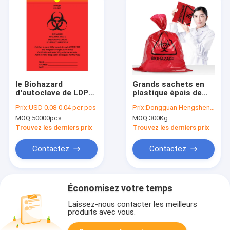
le Biohazard
Grands sachets en
d'autoclave de LDPE
plastique épais de
de HDPE de
Biohazard de 0.02mm
Prix:
USD 0.08-0.04 per pcs
Prix:
Dongguan Hengsheng Polybag
85cm*65cm met en
0.1mm pour le
MOQ:
50000pcs
MOQ:
300Kg
sac le cordon Deisgn
déchet hospitalier
Trouvez les derniers prix
Trouvez les derniers prix
Contactez
Contactez
Économisez votre temps
Laissez-nous contacter les meilleurs
produits avec vous.