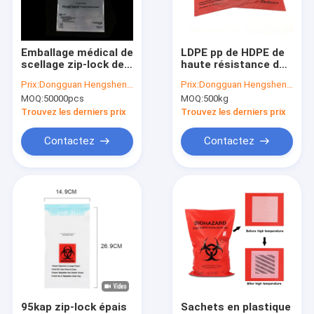
Visite d'usine
Contrôle de qualité
Emballage médical de
LDPE pp de HDPE de
scellage zip-lock de
haute résistance de
contactez-nous
sac de spécimen de
Chemo Biohazard
Prix:
Dongguan Hengsheng Polybag
Prix:
Dongguan Hengsheng Polybag
Biohazard de
Plastic Bags de
MOQ:
50000pcs
MOQ:
500kg
pathologie de
polyéthylène
Nouvelles
laboratoire
Trouvez les derniers prix
Trouvez les derniers prix
Demandez une citation
Contactez
Contactez
Poly sachet en plastique
sachets en plastique de biohazard
sacs de rebut médicaux
Sacs de glace réutilisables
95kap zip-lock épais
Sachets en plastique