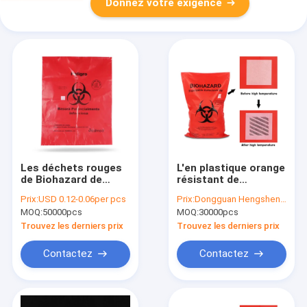
Donnez votre exigence
Les déchets rouges
L'en plastique orange
de Biohazard de
résistant de
l'épaisseur 0.045mm
Biohazard sachet le
Prix:
USD 0.12-0.06per pcs
Prix:
Dongguan Hengsheng Polybag
0.07mm mettent en
revêtement médical
MOQ:
50000pcs
MOQ:
30000pcs
sac des normes
de poubelle
d'ASTM
Trouvez les derniers prix
Trouvez les derniers prix
Contactez
Contactez