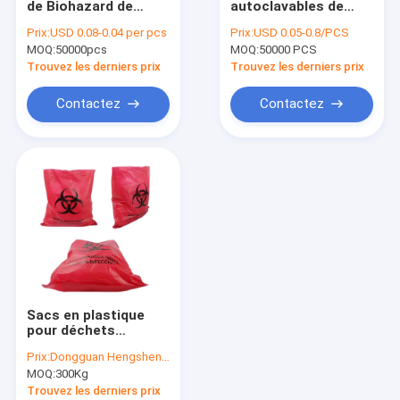
de Biohazard de
autoclavables de
Sacs pré ouverts
sachets en plastique
Biohazard de pp avec
Prix:
USD 0.08-0.04 per pcs
Prix:
USD 0.05-0.8/PCS
d'autoclave de LDPE
l'indicateur de la
MOQ:
Sacs de empaquetage de pain
50000pcs
MOQ:
50000 PCS
0.04mm
température
Trouvez les derniers prix
Trouvez les derniers prix
Sac biodégradable de dunette de chien
Contactez
Contactez
Sacs en plastique faits sur commande de cadeau
Sachet en plastique auto-adhésif
Sachets en plastique zip-lock
Sacs en plastique de journal
Messager Plastic Bag
Sacs en plastique
Sac de transport de spécimen
pour déchets
biologiques
Prix:
Dongguan Hengsheng Polybag
autoclavables à 121
Sacs de déchets recyclables
MOQ:
300Kg
degrés avec
thermoscellage et
Trouvez les derniers prix