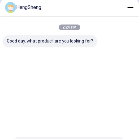
HengSheng
Nos Catégories
2:24 PM
Good day, what product are you looking for?
Poly sachet en
sachets en plastique
sacs de rebut
plastique
de biohazard
médicaux
Aperçu
Au sujet de
Contactez-
Desktop
nous
nous
Site
Plan du
Politique en matière de protection de
site
la vie privée
Qualité
Poly sachet en plastique
Usine De Chine.Copyright © 2026
Dongguan Hengsheng Polybag Co., Ltd.. All Rights Reserved.