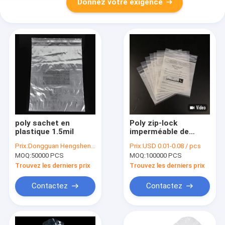
Donnez votre exigence
poly sachet en
Poly zip-lock
plastique 1.5mil
imperméable de
médecine de sachet
Prix:
Dongguan Hengsheng Polybag Co.
Prix:
USD 0.01-0.08 / pcs
en plastique de LDPE
MOQ:
50000 PCS
MOQ:
100000 PCS
pour la distribution
de pilule
Trouvez les derniers prix
Trouvez les derniers prix
Contactez
Contactez