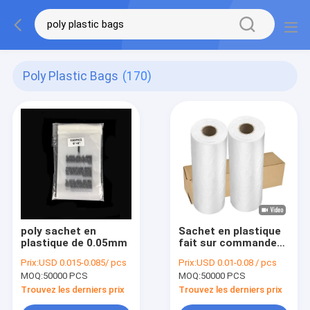
Poly Plastic Bags
(170)
poly sachet en
Sachet en plastique
plastique de 0.05mm
fait sur commande
transparent d'ODM
Prix:
USD 0.015-0.085/ pcs
Prix:
USD 0.01-0.08 / pcs
d'OEM poly sur un
MOQ:
50000 PCS
MOQ:
50000 PCS
petit pain jetable
Trouvez les derniers prix
Trouvez les derniers prix