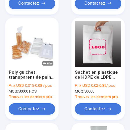
Contactez
Contactez
Poly guichet
Sachet en plastique
transparent de pain
de HDPE de LDPE
d'emballage de
d'OEM le poly pour
Prix:
USD 0.015-0.08 / pcs
Prix:
USD 0.02-0.85/ pcs
nourriture de sachet
des vêtements
MOQ:
50000 PCS
MOQ:
50000
en plastique de LDPE
manipulent des sacs
OPP
à provisions
Trouvez les derniers prix
Trouvez les derniers prix
Contactez
Contactez