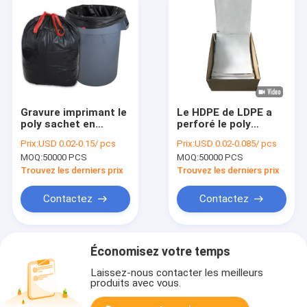
Gravure imprimant le
Le HDPE de LDPE a
poly sachet en
perforé le poly
plastique
sachet en plastique
Prix:
USD 0.02-0.15/ pcs
Prix:
USD 0.02-0.085/ pcs
Fanfolded a pré
MOQ:
50000 PCS
MOQ:
50000 PCS
ouvert le type
Trouvez les derniers prix
Trouvez les derniers prix
Contactez
Contactez
Économisez votre temps
Laissez-nous contacter les meilleurs
produits avec vous.