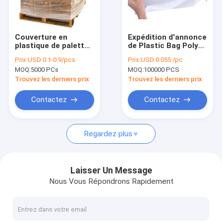
Visite d'usine
Contrôle de qualité
Couverture en
Expédition d'annonce
plastique de palette
de Plastic Bag Poly
contactez-nous
de LDPE de biens de
de messager du
Prix:
USD 0.1-0.9/pcs
Prix:
USD 0.055 /pc
poly revêtements en
HDPE 18X24cm de
MOQ:
5000 PCs
MOQ:
100000 PCS
plastique résistants
LDPE MDPE
Nouvelles
faits sur commande
Trouvez les derniers prix
Trouvez les derniers prix
de couverture
Demandez une citation
Contactez
Contactez
Regardez plus
Poly sachet en plastique
sachets en plastique de biohazard
Laisser Un Message
Nous Vous Répondrons Rapidement
sacs de rebut médicaux
Sacs de glace réutilisables