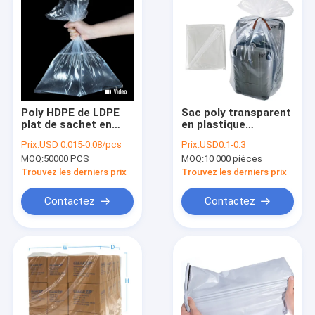
Poly HDPE de LDPE
Sac poly transparent
plat de sachet en
en plastique
plastique de la
transparent pour
Prix:
USD 0.015-0.08/pcs
Prix:
USD0.1-0.3
catégorie comestible
matelas taille
MOQ:
50000 PCS
MOQ:
10 000 pièces
profondément
personnalisée
0.015mm 0.15mm
Trouvez les derniers prix
Trouvez les derniers prix
Contactez
Contactez
Maison
Produits
Au sujet de nous