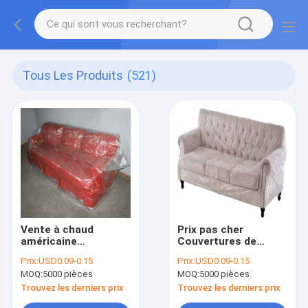
Tous Les Produits
(521)
Vente à chaud
Prix pas cher
américaine
Couvertures de
Couverture de
canapé en plastique
Prix:
USD0.09-0.15
Prix:
USD0.09-0.15
canapé en vinyle
transparent
MOQ:
5000 pièces
MOQ:
5000 pièces
transparent
Couverture en
Trouvez les derniers prix
Trouvez les derniers prix
plastique pour