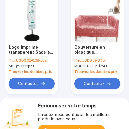
Logo imprimé
Couverture en
transparent Sacs en
plastique
plastique Hdpe
transparent
Prix:
USD0.02-0.08/pcs
Prix:
USD0.09-0.15
jetables Longs sacs
antipoussière pour
MOQ:
50000pcs
MOQ:
10 000 pièces
de parapluies
meubles de canapé
humides étanches
Protéger de la saleté
Trouvez les derniers prix
Trouvez les derniers prix
Contactez
Contactez
Économisez votre temps
Laissez-nous contacter les meilleurs
produits avec vous.