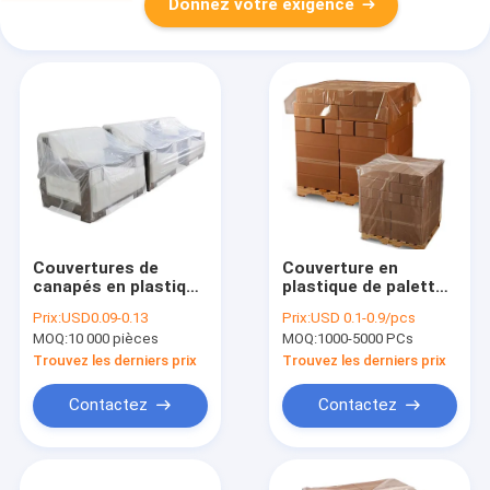
Donnez votre exigence
Couvertures de
Couverture en
canapés en plastique
plastique de palette
couvertures de
de LDPE de 1-4 Mil
Prix:
USD0.09-0.13
Prix:
USD 0.1-0.9/pcs
canapés
Clear avec Logo
MOQ:
10 000 pièces
MOQ:
1000-5000 PCs
Printing fait sur
commande
Trouvez les derniers prix
Trouvez les derniers prix
Contactez
Contactez