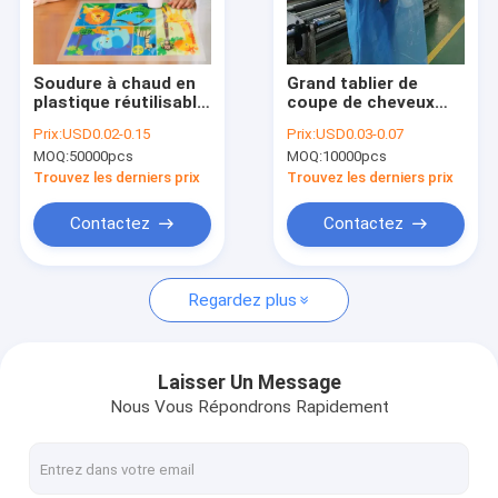
Visite d'usine
Contrôle de qualité
Soudure à chaud en
Grand tablier de
plastique réutilisable
coupe de cheveux
contactez-nous
claire/imprimée de
jetable pour adultes
Prix:
USD0.02-0.15
Prix:
USD0.03-0.07
nappe pour des
Heal Seal Plastic PE
MOQ:
50000pcs
MOQ:
10000pcs
enfants
Smock Tablier
Nouvelles
Trouvez les derniers prix
Trouvez les derniers prix
Demandez une citation
Contactez
Contactez
Regardez plus
Poly sachet en plastique
sachets en plastique de biohazard
Laisser Un Message
Nous Vous Répondrons Rapidement
sacs de rebut médicaux
Sacs de glace réutilisables