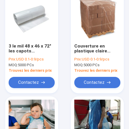
3 le mil 48 x 46 x 72"
Couverture en
les capots
plastique claire
protecteurs de
imperméable de
Prix:
USD 0.1-0.9/pcs
Prix:
USD 0.1-0.9/pcs
couverture de
palette de LDPE 1 - 4
MOQ:
5000 PCs
MOQ:
5000 PCs
palette
Mil Thickness
imperméabilisent le
Custom Size
Trouvez les derniers prix
Trouvez les derniers prix
matériel en plastique
de LDPE
Contactez
Contactez
Maison
Produits
Au sujet de nous