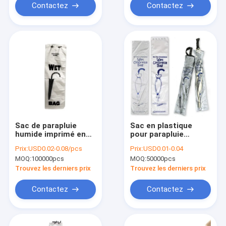
déménager
Contactez
Contactez
Sac de parapluie
Sac en plastique
humide imprimé en
pour parapluie
LDPE pour hôtel et
humide Sac en
Prix:
USD0.02-0.08/pcs
Prix:
USD0.01-0.04
supermarché
plastique jetable
MOQ:
100000pcs
MOQ:
50000pcs
pour parapluie
humide
Trouvez les derniers prix
Trouvez les derniers prix
Contactez
Contactez