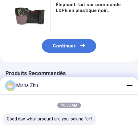
Éléphant fait sur commande
LDPE en plastique noir
recyclable de 55 de gallon sacs
de déchets
Continuer
Produits Recommandés
Misha Zhu
10:53 AM
Good day, what product are you looking for?
Sacs à ordures pour
Sac poubelle
Sac poubelle à