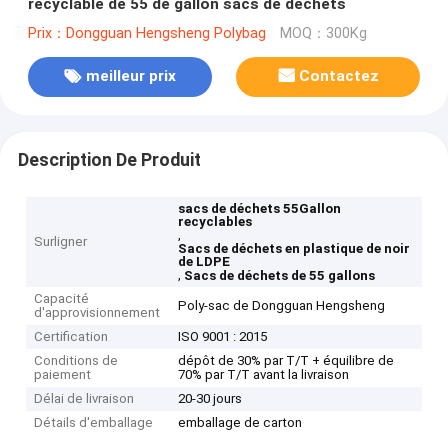
recyclable de 55 de gallon sacs de déchets
Prix：Dongguan Hengsheng Polybag
MOQ：300Kg
meilleur prix
Contactez
Description De Produit
sacs de déchets 55Gallon
recyclables
,
Surligner
Sacs de déchets en plastique de noir
de LDPE
,
Sacs de déchets de 55 gallons
Capacité
Poly-sac de Dongguan Hengsheng
d'approvisionnement
Certification
ISO 9001 : 2015
Conditions de
dépôt de 30% par T/T + équilibre de
paiement
70% par T/T avant la livraison
Délai de livraison
20-30 jours
Détails d'emballage
emballage de carton