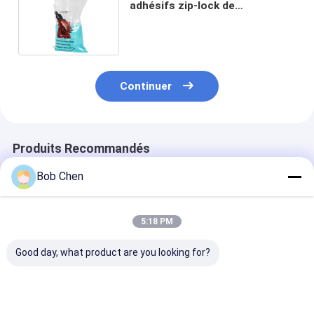
adhésifs zip-lock de
polyéthylène pour le Biohazard
Speciment
Continuer
Produits Recommandés
Bob Chen
5:18 PM
Good day, what product are you looking for?
Sac refermable
Sacs en plastique
Sacs en plasti
durable sans BPA
Ziplock pratiques et
fermeture à gl
pour usage médical
polyvalents pour
transparents 