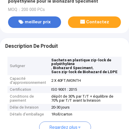
polyéthylène pour le Biohazard Speciment
MOQ：200 000 PCs
meilleur prix
Contactez
Description De Produit
Sachets en plastique zip-lock de
polyéthylène
Surligner
,
,
Biohazard Speciment
Sacs zip-lock de Biohazard de LDPE
Capacité
2 X 40FT/MONTH
d'approvisionnement
Certification
ISO 9001 : 2015
Conditions de
dépôt de 30% par T/T + équilibre de
paiement
70% par T/T avant la livraison
Délai de livraison
20-30 jours
Détails d'emballage
1Roll/carton
Regardez plus