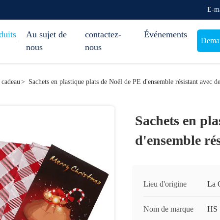
E-ma
duits
Au sujet de
contactez-
Événements
Deman
nous
nous
e cadeau
>
Sachets en plastique plats de Noël de PE d'ensemble résistant avec des
Sachets en pla
d'ensemble rési
Lieu d'origine
La 
Nom de marque
HS