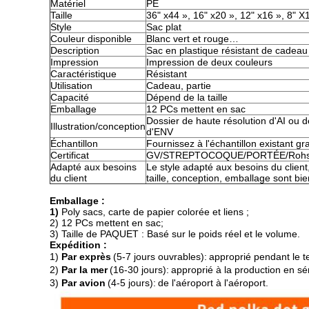
Matériel
PE
Taille
36" x44 », 16" x20 », 12" x16 », 8" X
Style
Sac plat
Couleur disponible
Blanc vert et rouge…
Description
Sac en plastique résistant de cadeau 
Impression
Impression de deux couleurs
Caractéristique
Résistant
Utilisation
Cadeau, partie
Capacité
Dépend de la taille
Emballage
12 PCs mettent en sac
Dossier de haute résolution d'AI ou 
Illustration/conception
d'ENV
Échantillon
Fournissez à l'échantillon existant gr
Certificat
GV/STREPTOCOQUE/PORTÉE/Roh
Adapté aux besoins
Le style adapté aux besoins du client,
du client
taille, conception, emballage sont bi
Emballage :
1)
Poly sacs, carte de papier colorée et liens ;
2) 12 PCs mettent en sac
;
3) Taille de PAQUET : Basé sur le poids réel et le volume.
Expédition :
1)
Par exprès
(5-7 jours ouvrables)
:
approprié pendant le te
2)
Par la mer
(16-30 jours)
:
approprié à la production en sér
3)
Par avion
(4-5 jours)
:
de l'aéroport à l'aéroport.