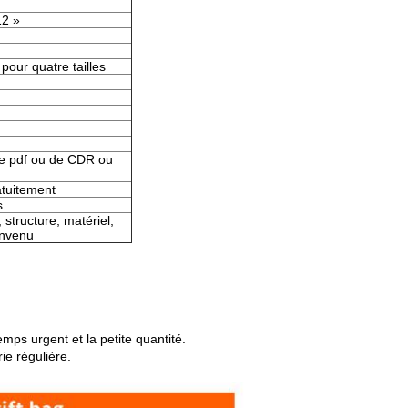
12 »
pour quatre tailles
de pdf ou de CDR ou
atuitement
s
 structure, matériel,
envenu
mps urgent et la petite quantité.
ie régulière.