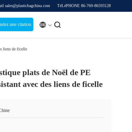
il sales@plasticbagchina.com
TéLéPHONE 86-769-86593128


dez une citation
 liens de ficelle
stique plats de Noël de PE
stant avec des liens de ficelle
Chine