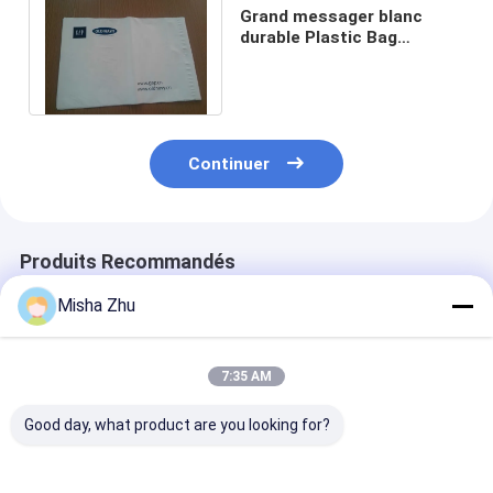
Grand messager blanc
durable Plastic Bag
Thickness de la longueur
40.64cm 0.08mm
Continuer
Produits Recommandés
Misha Zhu
7:35 AM
Good day, what product are you looking for?
Sac en plastique de
Sac d'emballage en
Sacs de messa