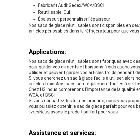
Fabricant Audi: Sedex/WCA/BSCI
Reutilisable: Oui
Épaisseur: personnaliser l'épaisseur
Nos sacs de glace réutilisables sont disponibles en deux 
articles périssables dans le réfrigérateur.pour que vous
Applications:
Nos sacs de glace réutilisables sont fabriqués avec des 
pour garder vos aliments et boissons froids quand vous êt
utiliser et peuvent garder vos articles froids pendant d
Si vous cherchez un sac à glace facile à utiliser, alors
articles froidsNos sacs sont également faciles à nettoye
Chez HS, nous comprenons l'importance de la qualité et
WCA, et BSCI.
Si vous souhaitez tester nos produits, nous vous prop
vous puissiez obtenir le sac de glace parfait pour vos b
livresNous avons le produit parfait pour vous.
Assistance et services: