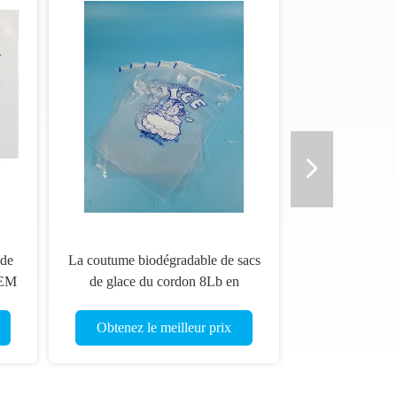
 de
La coutume biodégradable de sacs
OEM
de glace du cordon 8Lb en
plastique clair a imprimé
Obtenez le meilleur prix