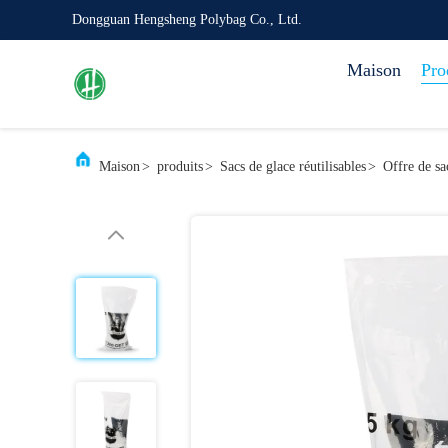
Dongguan Hengsheng Polybag Co., Ltd.
Maison
Pro
Maison
>
produits
>
Sacs de glace réutilisables
>
Offre de sa