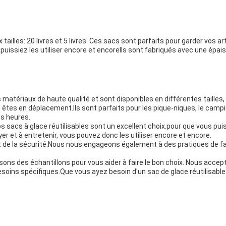
tailles: 20 livres et 5 livres. Ces sacs sont parfaits pour garder vos a
 puissiez les utiliser encore et encoreIls sont fabriqués avec une épa
matériaux de haute qualité et sont disponibles en différentes tailles, 
es en déplacement.Ils sont parfaits pour les pique-niques, le camping e
es heures.
 nos sacs à glace réutilisables sont un excellent choix.pour que vous pu
r et à entretenir, vous pouvez donc les utiliser encore et encore.
 de la sécurité.Nous nous engageons également à des pratiques de fab
osons des échantillons pour vous aider à faire le bon choix. Nous ac
esoins spécifiques.Que vous ayez besoin d'un sac de glace réutilisable d