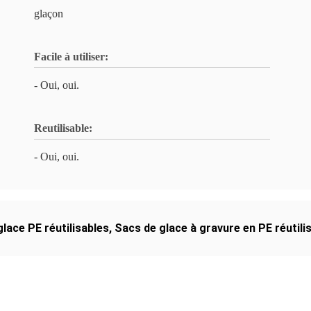
glaçon
Facile à utiliser:
- Oui, oui.
Reutilisable:
- Oui, oui.
lace PE réutilisables
,
Sacs de glace à gravure en PE réutili