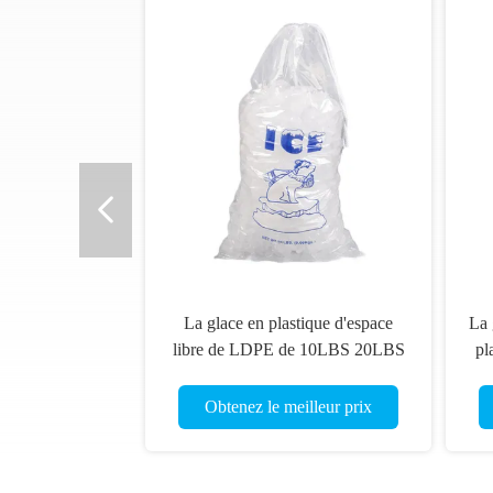
La glace en plastique d'espace
La 
libre de LDPE de 10LBS 20LBS
pl
met en sac avec le client propre
d
logo
Obtenez le meilleur prix