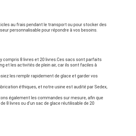
rticles au frais pendant le transport ou pour stocker des
isseur personnalisable pour répondre à vos besoins.
y compris 8 livres et 20 livres.Ces sacs sont parfaits
t les activités de plein air, car ils sont faciles à
issiez les remplir rapidement de glace et garder vos
rication éthiques, et notre usine est audité par Sedex,
ceptons également les commandes sur mesure, afin que
e 8 livres ou d'un sac de glace réutilisable de 20