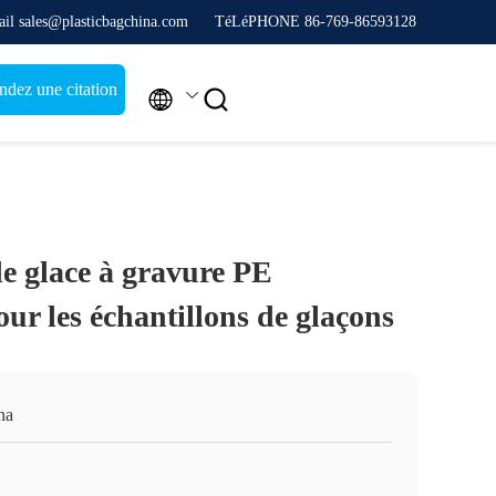
il sales@plasticbagchina.com
TéLéPHONE 86-769-86593128
dez une citation


de glace à gravure PE
our les échantillons de glaçons
na