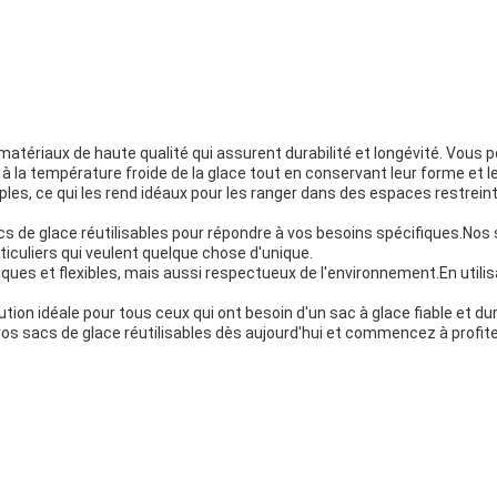
atériaux de haute qualité qui assurent durabilité et longévité. Vous po
 à la température froide de la glace tout en conservant leur forme et le
les, ce qui les rend idéaux pour les ranger dans des espaces restrein
de glace réutilisables pour répondre à vos besoins spécifiques.Nos s
ticuliers qui veulent quelque chose d'unique.
ques et flexibles, mais aussi respectueux de l'environnement.En utilisa
ution idéale pour tous ceux qui ont besoin d'un sac à glace fiable et du
 sacs de glace réutilisables dès aujourd'hui et commencez à profiter 