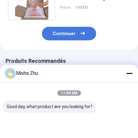
pour emballage et stockage
Price： 100000
Continuer
Produits Recommandés
Misha Zhu
11:59 AM
Good day, what product are you looking for?
Sacs pré-emballés
Sacs avec trous de
Sacs ouverts
personnalisés par
ventilation Sacs pré-
automatiquem
impression couleur,
ouverts Documents
par machine S
sacs d'emballage de
de commande
pré-ouverts Pa