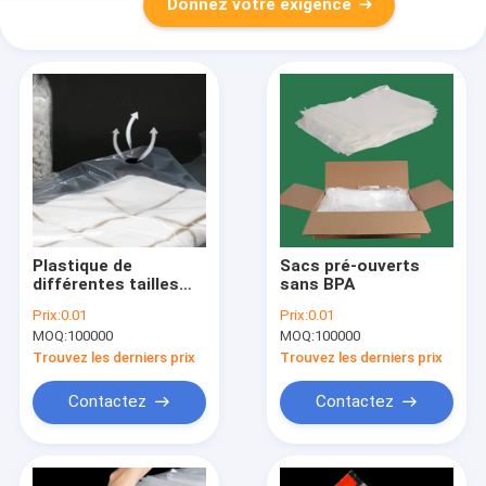
Donnez votre exigence
Plastique de
Sacs pré-ouverts
différentes tailles
sans BPA
sans BPA Oui pour
Prix:
0.01
Prix:
0.01
les sacs pré-ouverts
MOQ:
100000
MOQ:
100000
Idéal pour
l'emballage et le
Trouvez les derniers prix
Trouvez les derniers prix
stockage des
articles
Contactez
Contactez