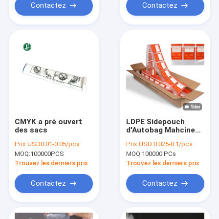
Contactez
Contactez
CMYK a pré ouvert
LDPE Sidepouch
des sacs
d'Autobag Mahcine
0.05MM avec le zip-
Prix:
USD0.01-0.05/pcs
Prix:
USD 0.025-0.1/pcs
lock
MOQ:
100000PCS
MOQ:
100000 PCs
Trouvez les derniers prix
Trouvez les derniers prix
Contactez
Contactez