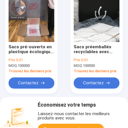
Sacs pré-ouverts en
Sacs préemballés
plastique écologique
recyclables avec
pour Audi
joint thermique
Prix:
0.01
Prix:
0.01
Emballage
MOQ:
100000
MOQ:
100000
écologique
Trouvez les derniers prix
Trouvez les derniers prix
Contactez
Contactez
Économisez votre temps
Laissez-nous contacter les meilleurs
produits avec vous.