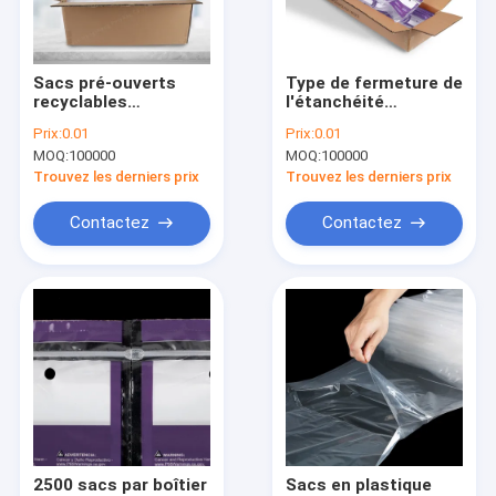
Visite d'usine
Contrôle de qualité
Sacs pré-ouverts
Type de fermeture de
recyclables
l'étanchéité
contactez-nous
Disponibles en
thermique Sacs pré-
Prix:
0.01
Prix:
0.01
différentes tailles
ouverts
MOQ:
100000
MOQ:
100000
Nouvelles
Trouvez les derniers prix
Trouvez les derniers prix
Demandez une citation
Contactez
Contactez
Poly sachet en plastique
sachets en plastique de biohazard
sacs de rebut médicaux
Sacs de glace réutilisables
2500 sacs par boîtier
Sacs en plastique