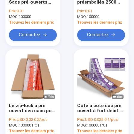
Sacs pré-ouverts
préemballés 2500
Sacs pré ouverts
avec joint thermique
sacs par boîtier sans
Prix:
0.01
Prix:
0.01
et gravure
BPA
MOQ:
Sacs de empaquetage de pain
100000
MOQ:
100000
Trouvez les derniers prix
Trouvez les derniers prix
Sac biodégradable de dunette de chien
Contactez
Contactez
Sacs en plastique faits sur commande de cadeau
Sachet en plastique auto-adhésif
Sachets en plastique zip-lock
Sacs en plastique de journal
Messager Plastic Bag
Le zip-lock a pré
Côte à côte sac pré
Sac de transport de spécimen
ouvert des sacs pour
ouvert à fort débit de
le système
conditionnement en
Prix:
USD 0.02-0.2/pcs
Prix:
USD 0.025-0.1/pcs
d'ensachage de
plastique pour le
Sacs de déchets recyclables
MOQ:
100000 PCs
MOQ:
100000 PCs
SidePouch de sprint
Bagger de SidePouch
Trouvez les derniers prix
Trouvez les derniers prix