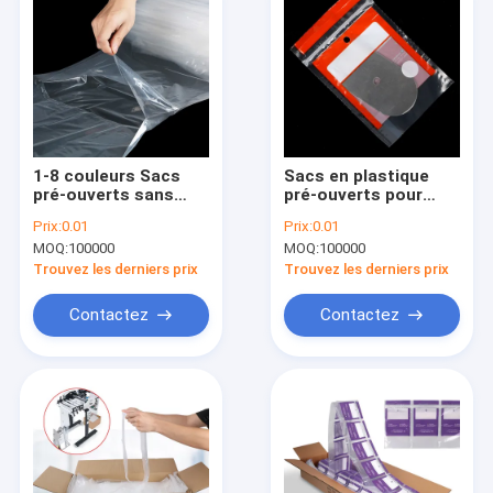
1-8 couleurs Sacs
Sacs en plastique
pré-ouverts sans
pré-ouverts pour
BPA personnalisés
l'emballage et le
Prix:
0.01
Prix:
0.01
pour différentes
stockage
MOQ:
100000
MOQ:
100000
tailles
Trouvez les derniers prix
Trouvez les derniers prix
Contactez
Contactez
Maison
Produits
Au sujet de nous