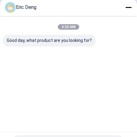
Eric Deng
Nos Catégories
3:32 AM
Good day, what product are you looking for?
Poly sachet en
sachets en plastique
sacs de rebut
plastique
de biohazard
médicaux
Aperçu
Au sujet de
Contactez-
Desktop
nous
nous
Site
Plan du
Politique en matière de protection de
site
la vie privée
Qualité
Poly sachet en plastique
Usine De Chine.Copyright © 2026
Dongguan Hengsheng Polybag Co., Ltd.. All Rights Reserved.