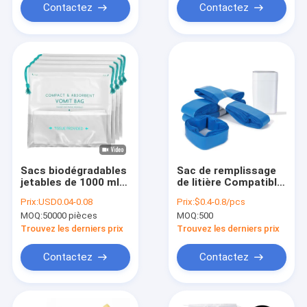
Contactez
Contactez
Sacs biodégradables
Sac de remplissage
jetables de 1000 ml
de litière Compatible
12 Package
avec tous les seaux
Prix:
USD0.04-0.08
Prix:
$0.4-0.8/pcs
Biodégradable avec
de couches et les
MOQ:
50000 pièces
MOQ:
500
tampon absorbant
seaux d'élimination
de la litière de chat
Trouvez les derniers prix
Trouvez les derniers prix
Contactez
Contactez