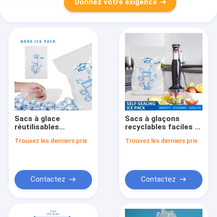
Donnez votre exigence
Sacs à glace
Sacs à glaçons
réutilisables
recyclables faciles à
écologiques avec
réutiliser pour des
Trouvez les derniers prix
Trouvez les derniers prix
corde à traction
glaçons écologiques
Contactez
Contactez