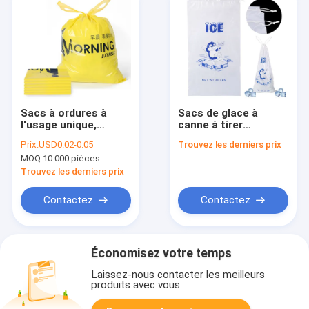
Sacs à ordures à
Sacs de glace à
l'usage unique,
canne à tirer
résistants à la
réutilisables
Prix:
USD0.02-0.05
Trouvez les derniers prix
charge, sûrs pour
MOQ:
10 000 pièces
l'environnement,
cuisine recyclable, à
Trouvez les derniers prix
corde à tirer
Contactez
Contactez
Économisez votre temps
Laissez-nous contacter les meilleurs
produits avec vous.