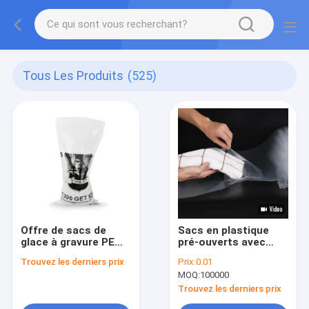
Tous Les Produits
(525)
Offre de sacs de
Sacs en plastique
glace à gravure PE
pré-ouverts avec
réutilisables pour les
fermeture à
Trouvez les derniers prix
Prix:
0.01
échantillons de
étanchéité
MOQ:
100000
glaçons
thermique
Trouvez les derniers prix