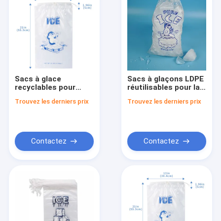
Sacs à glace
Sacs à glaçons LDPE
recyclables pour
réutilisables pour la
stockage des
fabrication de
Trouvez les derniers prix
Trouvez les derniers prix
aliments
glaçons sur mesure
personnalisables
Contactez
Contactez
Maison
Produits
Au sujet de nous