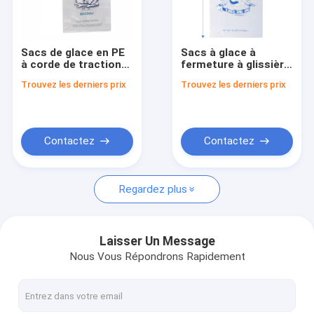
Visite d'usine
Contrôle de qualité
Sacs de glace en PE
Sacs à glace à
à corde de traction
fermeture à glissière
contactez-nous
flexibles réutilisables
en LDPE écologique
Trouvez les derniers prix
Trouvez les derniers prix
réutilisable
Nouvelles
Demandez une citation
Contactez
Contactez
Regardez plus
Poly sachet en plastique
sachets en plastique de biohazard
Laisser Un Message
Nous Vous Répondrons Rapidement
sacs de rebut médicaux
Sacs de glace réutilisables