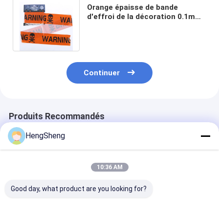
Orange épaisse de bande
d'effroi de la décoration 0.1mm
Halloween avertissant 30ft en
plastique
Continuer
Produits Recommandés
HengSheng
10:36 AM
Good day, what product are you looking for?
Taille personnalisée
Sac cadeau en
Sacs à pelouse