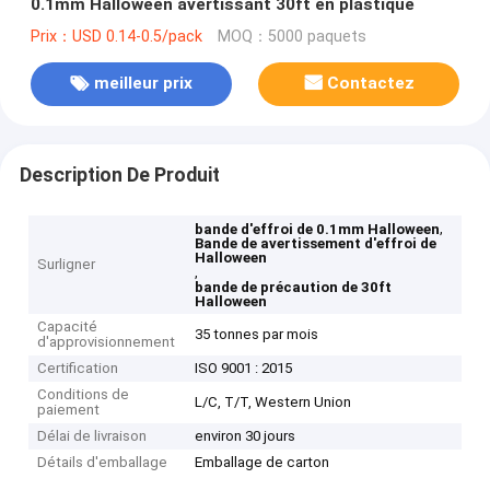
0.1mm Halloween avertissant 30ft en plastique
Prix：USD 0.14-0.5/pack
MOQ：5000 paquets
meilleur prix
Contactez
Description De Produit
,
bande d'effroi de 0.1mm Halloween
Bande de avertissement d'effroi de
Halloween
Surligner
,
bande de précaution de 30ft
Halloween
Capacité
35 tonnes par mois
d'approvisionnement
Certification
ISO 9001 : 2015
Conditions de
L/C, T/T, Western Union
paiement
Délai de livraison
environ 30 jours
Détails d'emballage
Emballage de carton