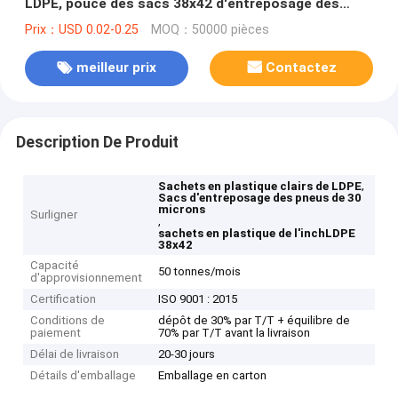
LDPE, pouce des sacs 38x42 d'entreposage des
pneus 30 microns
Prix：USD 0.02-0.25
MOQ：50000 pièces
meilleur prix
Contactez
Description De Produit
,
Sachets en plastique clairs de LDPE
Sacs d'entreposage des pneus de 30
microns
Surligner
,
sachets en plastique de l'inchLDPE
38x42
Capacité
50 tonnes/mois
d'approvisionnement
Certification
ISO 9001 : 2015
Conditions de
dépôt de 30% par T/T + équilibre de
paiement
70% par T/T avant la livraison
Délai de livraison
20-30 jours
Détails d'emballage
Emballage en carton