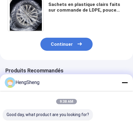
Sachets en plastique clairs faits
sur commande de LDPE, pouce
des sacs 38x42 d'entreposage des
pneus 30 microns
Continuer
Produits Recommandés
HengSheng
9:38 AM
Good day, what product are you looking for?
Placements de table
Sacs jetables de
Sacs de rempl