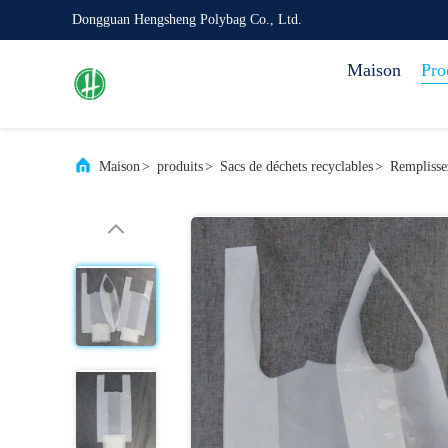
Dongguan Hengsheng Polybag Co., Ltd.
Maison
Pro
Maison
>
produits
>
Sacs de déchets recyclables
>
Remplissez