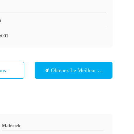
S
b001
ous
Obtenez Le Meilleur Prix
Matériel: