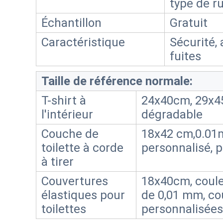
type de r
Échantillon
Gratuit
Caractéristique
Sécurité,
fuites
Taille de référence normale:
T-shirt à
24x40cm, 29x4
l'intérieur
dégradable
Couche de
18x42 cm,0.01m
toilette à corde
personnalisé, p
à tirer
Couvertures
18x40cm, coule
élastiques pour
de 0,01 mm, cou
toilettes
personnalisées