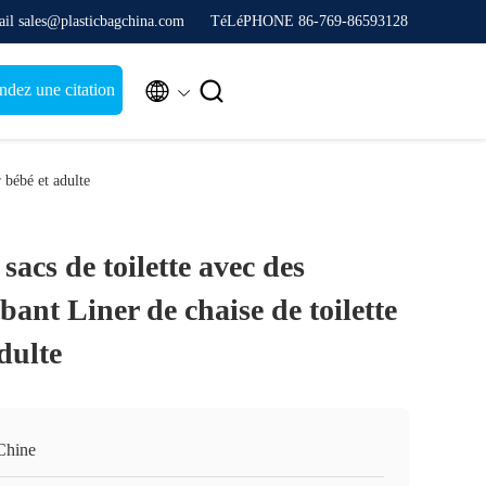
il sales@plasticbagchina.com
TéLéPHONE 86-769-86593128


dez une citation
r bébé et adulte
sacs de toilette avec des
bant Liner de chaise de toilette
dulte
Chine