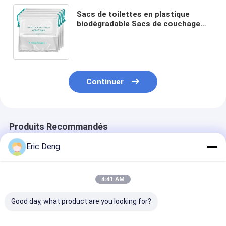
Sacs de toilettes en plastique
biodégradable Sacs de couchage
Sacs de fauteuil pour la piscine
Sacs de déchets absorbant le
vomissement Sacs de toilette avec
absorbant le PA
Continuer
Produits Recommandés
Eric Deng
4:41 AM
Good day, what product are you looking for?
Sacs à ordures pour
Sac poubelle
Sac poubelle à