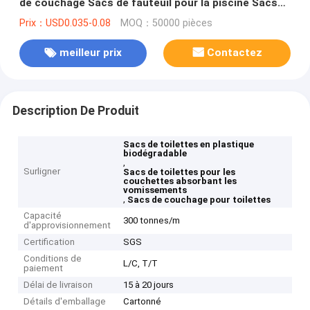
de couchage Sacs de fauteuil pour la piscine Sacs
de déchets absorbant le vomissement Sacs de
Prix：USD0.035-0.08
MOQ：50000 pièces
toilette avec absorbant le PA
meilleur prix
Contactez
Description De Produit
Sacs de toilettes en plastique
biodégradable
,
Surligner
Sacs de toilettes pour les
couchettes absorbant les
vomissements
,
Sacs de couchage pour toilettes
Capacité
300 tonnes/m
d'approvisionnement
Certification
SGS
Conditions de
L/C, T/T
paiement
Délai de livraison
15 à 20 jours
Détails d'emballage
Cartonné