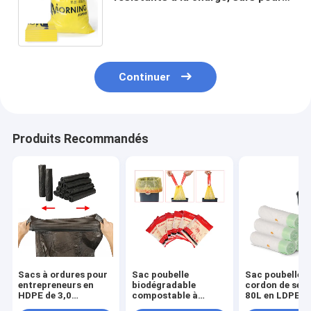
l'environnement, cuisine
recyclable, à corde à tirer
Continuer
Produits Recommandés
Sacs à ordures pour
Sac poubelle
Sac poubelle à
entrepreneurs en
biodégradable
cordon de ser
HDPE de 3,0
compostable à
80L en LDPE r
millilitres de 55 à 60
cordon de serrage de
avec taille