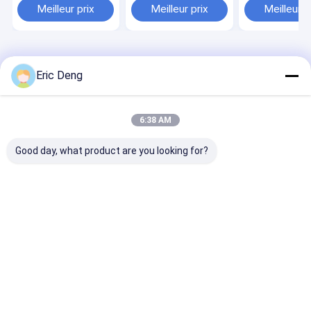
gallons
4, 8 et 13 gallons,
personnalisabl
Meilleur prix
Meilleur prix
Meilleur p
sac poubelle, taille et
conception
couleur
résistante à la
personnalisables
déchirure
Aperçu
Au sujet de
Contactez-
Desktop
nous
nous
Site
Eric Deng
Plan du
Politique en matière de protection de
site
la vie privée
Qualité
Poly sachet en plastique
Usine De Chine.Copyright © 2026
6:38 AM
Dongguan Hengsheng Polybag Co., Ltd.. All Rights Reserved.
Good day, what product are you looking for?
Maison
Produits
Au sujet de nous