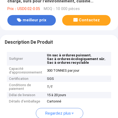
charge, sûrs pour l'environnement, cuisine
recyclable, à corde à tirer
Prix：USD0.02-0.05
MOQ：10 000 pièces
meilleur prix
Contactez
Description De Produit
,
Un sac à ordures puissant
Surligner
,
Sac à ordures écologiquement sûr
Sac à ordures recyclable
Capacité
300 TONNES par jour
d'approvisionnement
Certification
SGS
Conditions de
T/T
paiement
Délai de livraison
15 à 20 jours
Détails d'emballage
Cartonné
Regardez plus