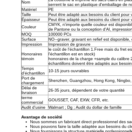
Nom
serrent le sac en plastique d'emballage de no
Matériel
PE
Taille
Peut être adapté aux besoins du client pour
Épaisseur
Peut être adapté aux besoins du client pour
CMYK, n'importe quelle couleur est disponi
Couleur
de Pantone ou la conception d'AI, impression
MOQ
100000 PCs
Surface
NO--graver, gravant en refief est disponible
Impression
Impression de gravure
le coût de l'échantillon 1.Free mais du fret e
Honoraires
l'échantillon est en stock)
témoin
honoraires de la charge +sample du calibre 
échantillons doivent être adaptés aux besoins
Temps
10-15 jours ouvrables
d'échantillon
Port de
Shenzhen, Guangzhou, Hong Kong, Ningbo, 
chargement
Délai de
26-35 jours, dépendent de votre quantité
livraison
terme
GOUSSET, CAF, EXW, CFR, etc.
commercial
Audit d'usine
Walmart ; Dg ; Audit du dollar de famille
Avantage de société
Nous sommes un fabricant direct professionnel des sac
Nous pouvons faire la taille adaptée aux besoins du clie
Nous fournissons la structure matérielle professionnel