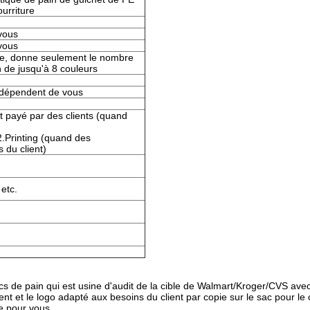
urriture
 vous
 vous
ble, donne seulement le nombre
 de jusqu'à 8 couleurs
, dépendent de vous
st payé par des clients (quand
2.Printing (quand des
 du client)
etc.
s de pain qui est usine d'audit de la cible de Walmart/Kroger/CVS avec
nt et le logo adapté aux besoins du client par copie sur le sac pour le c
le pour vous.