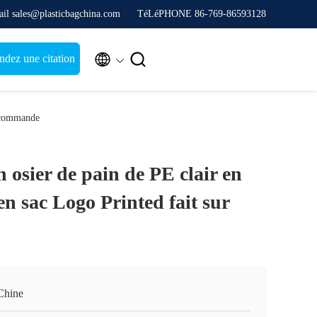
il sales@plasticbagchina.com
TéLéPHONE 86-769-86593128


dez une citation
r commande
 osier de pain de PE clair en
en sac Logo Printed fait sur
Chine