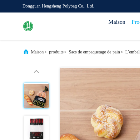
Dongguan Hengsheng Polybag Co., Ltd.
Maison
Pro
Maison
>
produits
>
Sacs de empaquetage de pain
>
L'emball