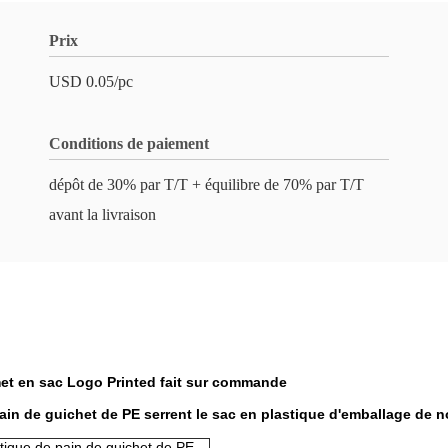
Prix
USD 0.05/pc
Conditions de paiement
dépôt de 30% par T/T + équilibre de 70% par T/T
avant la livraison
 met en sac Logo Printed fait sur commande
ain de guichet de PE serrent le sac en plastique d'emballage de n
stique de pain de guichet de PE