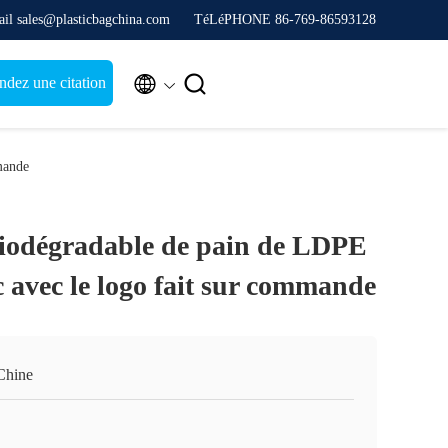
il sales@plasticbagchina.com
TéLéPHONE 86-769-86593128


dez une citation
mande
iodégradable de pain de LDPE
 avec le logo fait sur commande
Chine