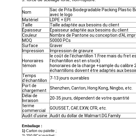
Sac de Pita Biodegradable Packing Plastic B
Nom
avec le logo
Matériel
LDPE + EPI
Taille
Taille adaptée aux besoins du client
Épaisseur
Épaisseur adaptée aux besoins du client
Couleur
Nombre de Pantone ou conception d'AI, impr
MOQ
50000 PCs
Surface
Graver
Impression
Impression de gravure
le coût de l'échantillon 1.Free mais du fret 
Honoraires
l'échantillon est en stock)
témoin
honoraires de la charge +sample du calibre 
échantillons doivent être adaptés aux besoin
Temps
7-13 jours ouvrables
d'échantillon
Port de
Shenzhen, Canton, Hong Kong, Ningbo, etc.
chargement
Délai de
20-35 jours, dépendent de votre quantité
livraison
terme
GOUSSET, CAF, EXW, CFR, etc.
commercial
Audit d'usine
Audit du dollar de Walmart.DG.Family
Emballage :
1)
Carton ou palette ;
2)
250 PCs
/
guichet ;