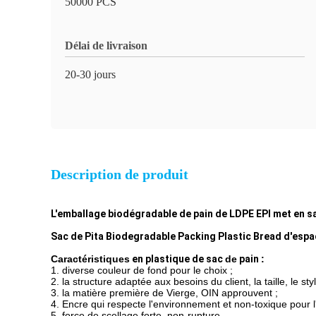
50000 PCS
Délai de livraison
20-30 jours
Description de produit
L'emballage biodégradable de pain de LDPE EPI met en s
Sac de Pita Biodegradable Packing Plastic Bread d'espac
Caractéristiques
en plastique de sac
de
pain
:
1. diverse couleur de fond pour le choix ;
2. la structure adaptée aux besoins du client, la taille, le s
3. la matière première de Vierge, OIN approuvent ;
4. Encre qui respecte l'environnement et non-toxique pour l
5. force de scellage forte, non-rupture.