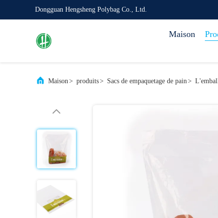
Dongguan Hengsheng Polybag Co., Ltd.
Maison
Pro
Maison
>
produits
>
Sacs de empaquetage de pain
>
L'embal