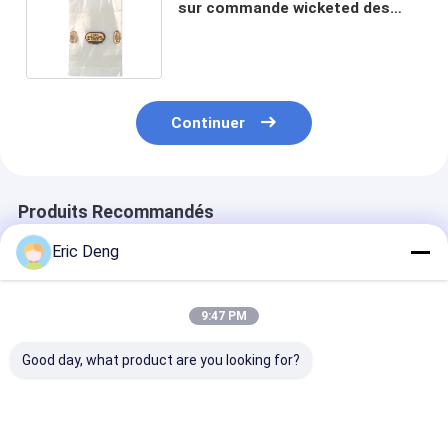
sur commande wicketed des
sacs de pain avec le gousset
inférieur
Continuer
Produits Recommandés
Eric Deng
9:47 PM
Good day, what product are you looking for?
Sacs de
Sacs de
Sacs de
empaquetage de pain
empaquetage de pain
empaquetage d
de LDPE
de BOPP
biodégradable