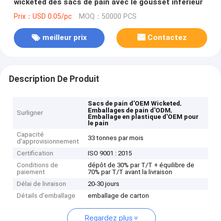
wicketed des sacs de pain avec le gousset inférieur
Prix：USD 0.05/pc
MOQ：50000 PCS
meilleur prix
Contactez
Description De Produit
,
Sacs de pain d'OEM Wicketed
,
Emballages de pain d'ODM
Surligner
Emballage en plastique d'OEM pour
le pain
Capacité
33 tonnes par mois
d'approvisionnement
Certification
ISO 9001 : 2015
Conditions de
dépôt de 30% par T/T + équilibre de
paiement
70% par T/T avant la livraison
Délai de livraison
20-30 jours
Détails d'emballage
emballage de carton
Regardez plus